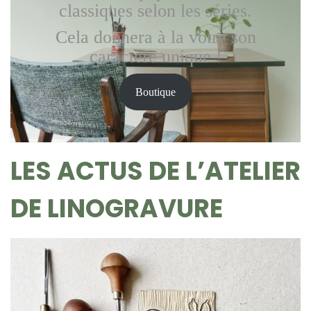
classiques selon les séries.
a
u
t
Cela donnera à la vôtre son
i
caractère unique !
o
n
Boutique
LES ACTUS DE L’ATELIER
DE LINOGRAVURE