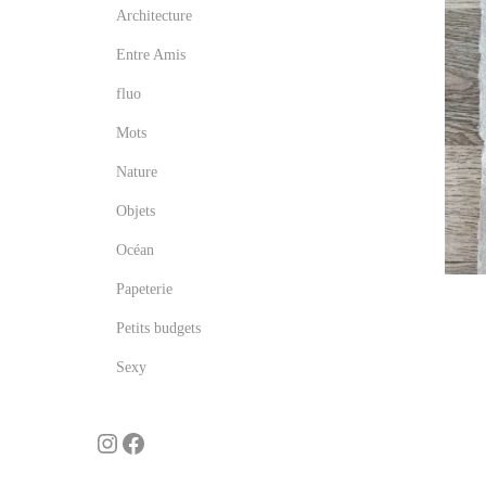
Architecture
t
Entre Amis
i
o
fluo
n
Mots
Nature
Objets
Océan
Papeterie
Petits budgets
Sexy
Suivez l'atelier sur Insta !
Page FB de l'atelier