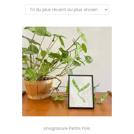
a
u
t
i
o
n
Linogravure Petits Pois