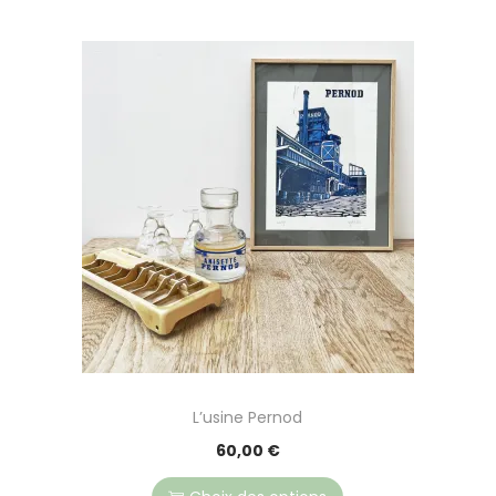
a
u
t
i
o
n
L’usine Pernod
C
60,00
€
e