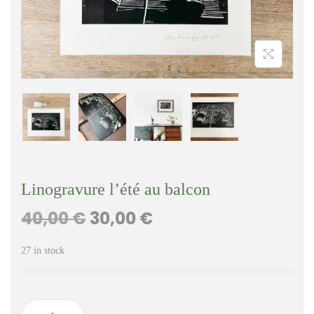
a
u
t
i
o
n
Linogravure l’été au balcon
40,00
€
30,00
€
L
L
e
e
27 in stock
p
p
r
r
i
i