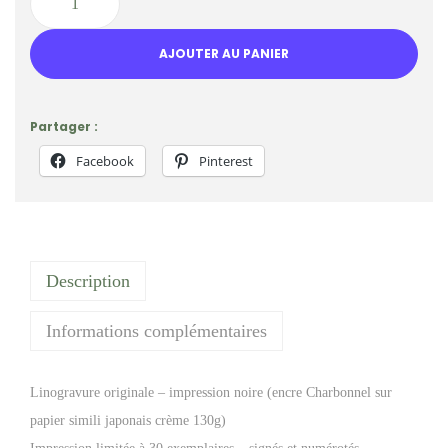
x
x
q
i
a
u
AJOUTER AU PANIER
n
c
a
i
t
n
t
u
Partager :
t
i
e
i
Facebook
Pinterest
a
l
t
l
e
é
é
s
d
t
t
e
a
Description
L
i
:
i
Informations complémentaires
t
3
n
0
o
:
,
Linogravure originale – impression noire (encre Charbonnel sur
g
4
0
papier simili japonais crème 130g)
r