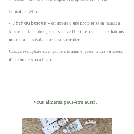
0
0
Impression limitée à 30 exemplaires – signés et numérotés
a
,
Format 32×24 cm
v
0
€
u
L’été au balcon
«
» est inspiré d’une photo prise en flânant à
0
.
r
Montreuil, la lumière jouant sur l’architecture, donnant aux balcons
e
un contraste estival et une aura particulière.
€
l
.
Chaque exemplaire est imprimé à la main et présente des variations
'
d’une impression à l’autre.
é
t
é
a
u
Vous aimerez peut-être aussi…
b
a
l
c