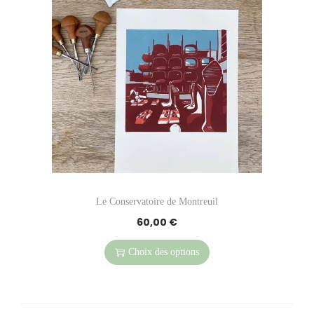
o
n
Le Conservatoire de Montreuil
60,00
€
C
e
Choix des options
p
r
o