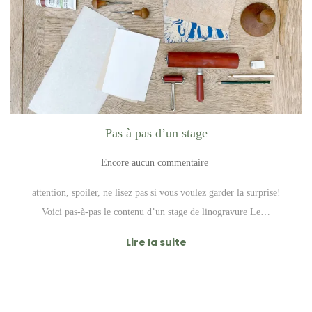
a
u
t
i
o
n
Pas à pas d’un stage
Encore aucun commentaire
attention, spoiler, ne lisez pas si vous voulez garder la surprise!
Voici pas-à-pas le contenu d’un stage de linogravure Le…
Lire la suite